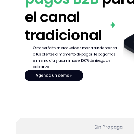
el canal 
tradicional
Ofrece crédito en producto de manera instantánea 
a tus clientes al momento de pagar. Te pagamos 
el mismo día y asumimos el 100% del riesgo de 
cobranza.
Agenda un demo
✨
Sin Propaga