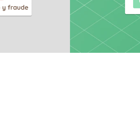
 pequeños, 
tenciadas