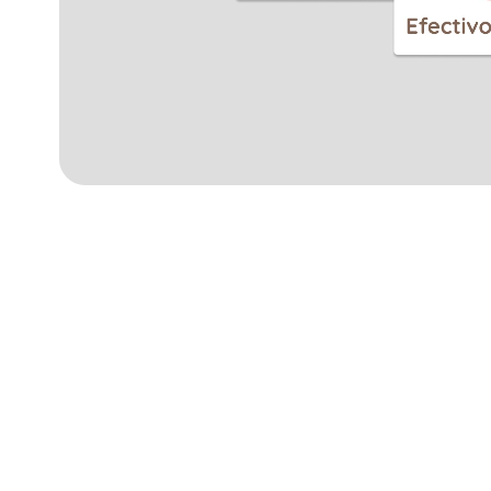
Adiós tickets
👋 ventas po