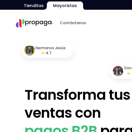
Tienditas
Mayoristas
Contáctanos
Hermanos Jesús
4.7
Don
Transforma tus 
ventas con 
pagos B2B
 para