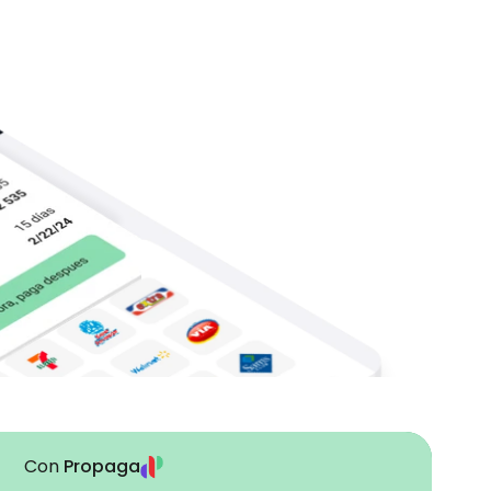
Con 
Propaga